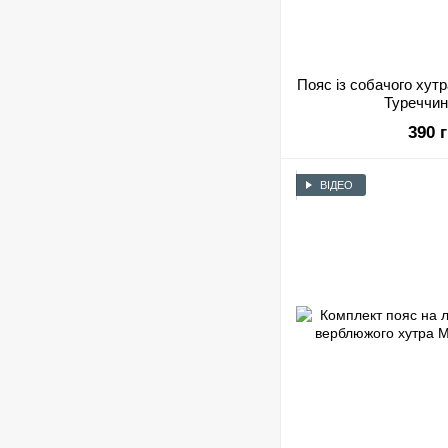
Пояс із собачого ху
Туреччин
390 
ВІДЕО