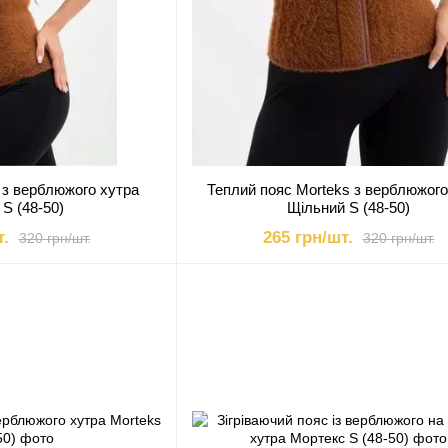
 з верблюжого хутра
Теплий пояс Morteks з верблюжого
 S (48-50)
Щільний S (48-50)
т.
265 грн/шт.
320 грн/шт.
320 грн/шт.