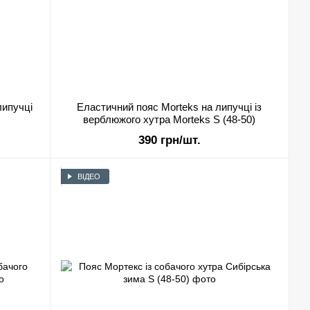
липучці
Еластичний пояс Morteks на липучці із
верблюжого хутра Morteks S (48-50)
390 грн/шт.
ВІДЕО