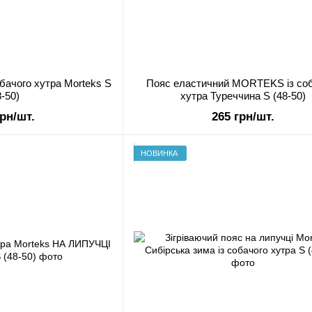
обачого хутра Morteks S
Пояс еластичний MORTEKS із соб
8-50)
хутра Туреччина S (48-50)
грн/шт.
265 грн/шт.
НОВИНКА