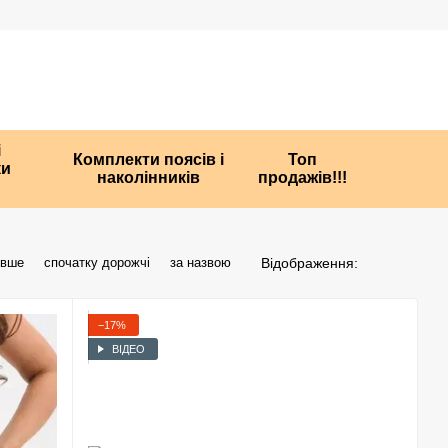
і
Комплекти поясів і
Топ
ки
наколінників
продажів!!!
Відображення:
евше
спочатку дорожчі
за назвою
−17%
ВІДЕО