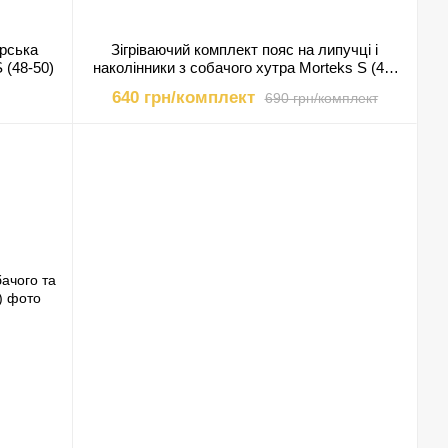
ірська
Зігріваючий комплект пояс на липучці і
 (48-50)
наколінники з собачого хутра Morteks S (48-
50)
640 грн/комплект
690 грн/комплект