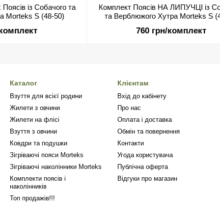
 Поясів із Собачого та
Комплект Поясів НА ЛИПУЧЦІ із С
 Morteks S (48-50)
та Верблюжого Хутра Morteks S (4
/комплект
760 грн/комплект
Каталог
Клієнтам
Взуття для всієї родини
Вхід до кабінету
Жилети з овчини
Про нас
Жилети на флісі
Оплата і доставка
Взуття з овчини
Обмін та повернення
Ковдри та подушки
Контакти
Зігріваючі пояси Morteks
Угода користувача
Зігріваючі наколінники Morteks
Публічна оферта
Комплекти поясів і
Відгуки про магазин
наколінників
Топ продажів!!!