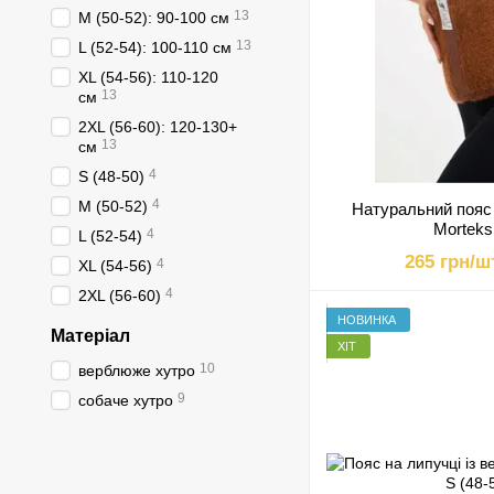
13
M (50-52): 90-100 см
13
L (52-54): 100-110 см
XL (54-56): 110-120
13
см
2XL (56-60): 120-130+
13
см
4
S (48-50)
4
M (50-52)
Натуральний пояс
Morteks
4
L (52-54)
265 грн/ш
4
XL (54-56)
4
2XL (56-60)
НОВИНКА
Матеріал
ХІТ
10
верблюже хутро
9
собаче хутро