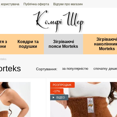
 користувача
Публічна оферта
Відгуки про магазин
Зігріваюч
тя з
Ковдри та
Зігріваючі
наколінни
ини
подушки
пояси Morteks
Morteks
rteks
orteks
за популярністю
спочатку деш
Сортування:
РОЗПРОДАЖ
−17%
ВІДЕО