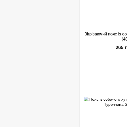
Зігріваючий пояс із с
(4
265 