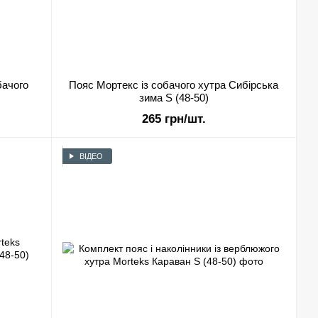
ачого
Пояс Мортекс із собачого хутра Сибірська
зима S (48-50)
265 грн/шт.
ВІДЕО