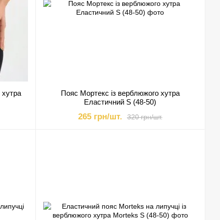
 хутра
Пояс Мортекс із верблюжого хутра
Еластичний S (48-50)
265 грн/шт.
320 грн/шт.