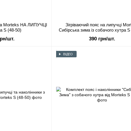
тра Morteks НА ЛИПУЧЦІ
Зігріваючий пояс на липучці Mor
а S (48-50)
Сибірська зима із собачого хутра S 
грн/шт.
390 грн/шт.
ВІДЕО