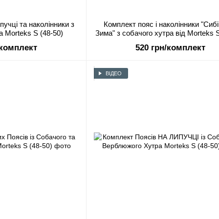
пучці та наколінники з
Комплект пояс і наколінники "Сиб
 Morteks S (48-50)
Зима" з собачого хутра від Morteks S
/комплект
520 грн/комплект
ВІДЕО