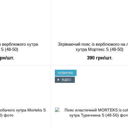
із верблюжого хутра
Зігріваючий пояс із верблюжого на 
 S (48-50)
хутра Мортекс S (48-50)
грн/шт.
390 грн/шт.
НОВИНКА
ВІДЕО