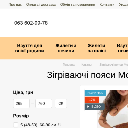
Перейти до основного контенту
Про нас
Оплата і доставка
Обмін та повернення
Контакти
Угода
063 602-99-78
Взуття для
Жилети з
Жилети
Взут
всієї родини
овчини
на флісі
овч
Головна
Каталог
Зігріваючі пояси Mo
Зігріваючі пояси M
Ціна, грн
НОВИНКА
−17%
Від Ціна, грн
До Ціна, грн
ОК
ВІДЕО
Розмір
13
S (48-50): 60-90 см