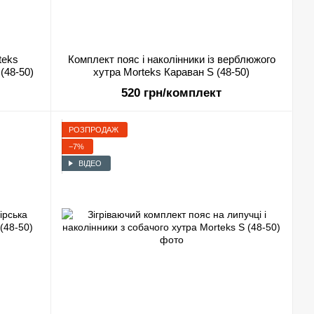
teks
Комплект пояс і наколінники із верблюжого
(48-50)
хутра Morteks Караван S (48-50)
520 грн/комплект
РОЗПРОДАЖ
−7%
ВІДЕО