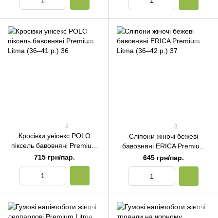
2
3
Кросівки унісекс POLO
Сліпони жіночі бежеві
піксель бавовняні Premium
бавовняні ERICA Premium
Litma (36–41 р.) 36
Litma (36–42 р.) 37
715 грн/пар.
645 грн/пар.