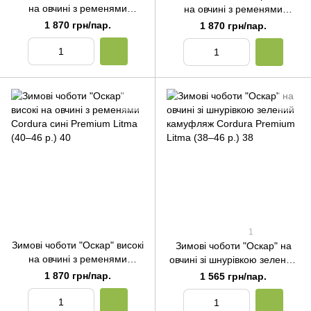
на овчині з ременями
на овчині з ременями
Cordura олива Premium
Cordura чорні Premium Litma
1 870 грн/пар.
1 870 грн/пар.
Litma (40–46 р.) 40
(40–46 р.) 40
1
Зимові чоботи "Оскар" високі
Зимові чоботи "Оскар" на
на овчині з ременями
овчині зі шнурівкою зелений
Cordura сині Premium Litma
камуфляж Cordura Premium
1 870 грн/пар.
1 565 грн/пар.
(40–46 р.) 40
Litma (38–46 р.) 38