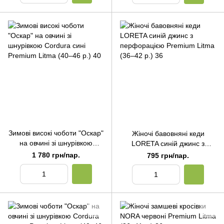
Зимові високі чоботи "Оскар"
Жіночі бавовняні кеди
на овчині зі шнурівкою
LORETA синій джинс з
Cordura сині Premium Litma
перфорацією Premium Litma
1 780 грн/пар.
795 грн/пар.
(40–46 р.) 40
(36–42 р.) 36