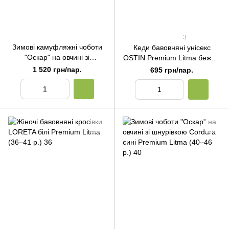
3
Зимові камуфляжні чоботи
Кеди бавовняні унісекс
"Оскар" на овчині зі
OSTIN Premium Litma бежеві
шнурівкою Cordura Premium
(36–41 р.) 36
1 520 грн/пар.
695 грн/пар.
Litma (39–46 р.) 39