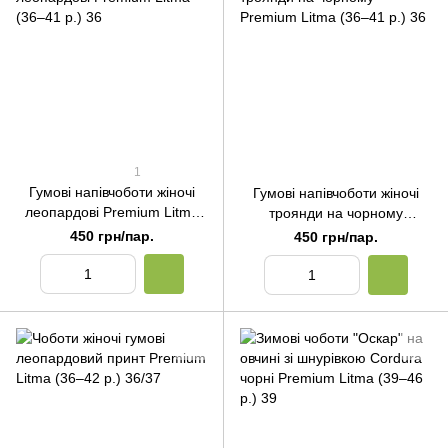
1
Гумові напівчоботи жіночі
Гумові напівчоботи жіночі
леопардові Premium Litma
троянди на чорному
(36–41 р.) 36
Premium Litma (36–41 р.) 36
450 грн/пар.
450 грн/пар.