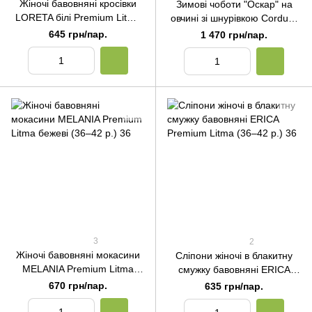
Жіночі бавовняні кросівки
Зимові чоботи "Оскар" на
LORETA білі Premium Litma
овчині зі шнурівкою Cordura
(36–41 р.) 36
сині Premium Litma (40–46
645 грн/пар.
1 470 грн/пар.
р.) 40
3
2
Жіночі бавовняні мокасини
Сліпони жіночі в блакитну
MELANIA Premium Litma
смужку бавовняні ERICA
бежеві (36–42 р.) 36
Premium Litma (36–42 р.) 36
670 грн/пар.
635 грн/пар.