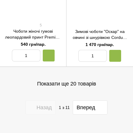
5
Чоботи жіночі гумові
Зимові чоботи "Оскар" на
леопардовий принт Premium
овчині зі шнурівкою Cordura
Litma (36–42 р.) 36/37
чорні Premium Litma (39–46
540 грн/пар.
1 470 грн/пар.
р.) 39
Показати ще 20 товарів
Назад
Вперед
1
з 11