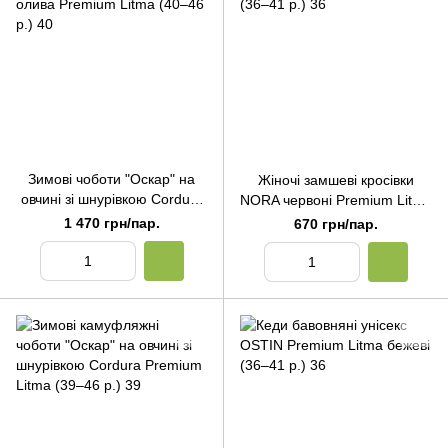
Зимові чоботи "Оскар" на
Жіночі замшеві кросівки
овчині зі шнурівкою Cordura
NORA червоні Premium Litma
олива Premium Litma (40–46
(36–41 р.) 36
1 470 грн/пар.
670 грн/пар.
р.) 40