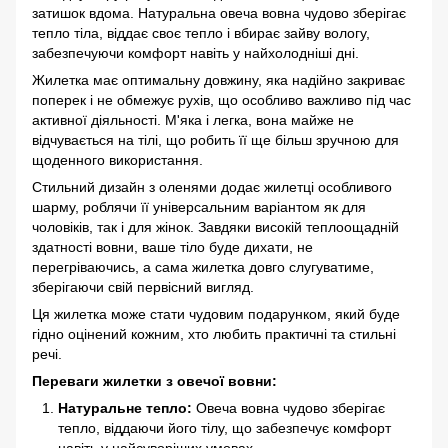
затишок вдома. Натуральна овеча вовна чудово зберігає
тепло тіла, віддає своє тепло і вбирає зайву вологу,
забезпечуючи комфорт навіть у найхолодніші дні.
Жилетка має оптимальну довжину, яка надійно закриває
поперек і не обмежує рухів, що особливо важливо під час
активної діяльності. М'яка і легка, вона майже не
відчувається на тілі, що робить її ще більш зручною для
щоденного використання.
Стильний дизайн з оленями додає жилетці особливого
шарму, роблячи її універсальним варіантом як для
чоловіків, так і для жінок. Завдяки високій теплоощадній
здатності вовни, ваше тіло буде дихати, не
перегріваючись, а сама жилетка довго слугуватиме,
зберігаючи свій первісний вигляд.
Ця жилетка може стати чудовим подарунком, який буде
гідно оцінений кожним, хто любить практичні та стильні
речі.
Переваги жилетки з овечої вовни:
Натуральне тепло:
Овеча вовна чудово зберігає
тепло, віддаючи його тілу, що забезпечує комфорт