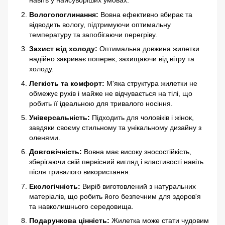
навіть у найсуворіших умовах.
Вологопоглинання:
Вовна ефективно вбирає та
відводить вологу, підтримуючи оптимальну
температуру та запобігаючи перегріву.
Захист від холоду:
Оптимальна довжина жилетки
надійно закриває поперек, захищаючи від вітру та
холоду.
Легкість та комфорт:
М'яка структура жилетки не
обмежує рухів і майже не відчувається на тілі, що
робить її ідеальною для тривалого носіння.
Універсальність:
Підходить для чоловіків і жінок,
завдяки своєму стильному та унікальному дизайну з
оленями.
Довговічність:
Вовна має високу зносостійкість,
зберігаючи свій первісний вигляд і властивості навіть
після тривалого використання.
Екологічність:
Виріб виготовлений з натуральних
матеріалів, що робить його безпечним для здоров'я
та навколишнього середовища.
Подарункова цінність:
Жилетка може стати чудовим