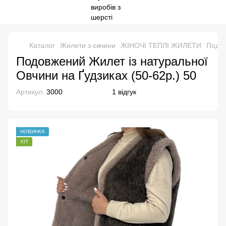
Каталог
Жилети з овчини
ЖІНОЧІ ТЕПЛІ ЖИЛЕТИ
Подов
Подовжений Жилет із натуральної
Овчини на Ґудзиках (50-62р.) 50
Артикул:
3000
1 відгук
НОВИНКА
ХІТ