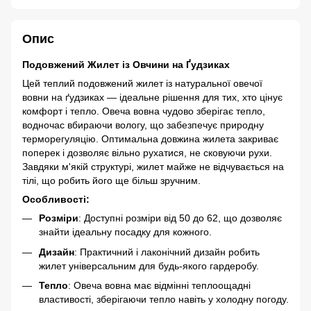
Опис
Подовжений Жилет із Овчини на Ґудзиках
Цей теплий подовжений жилет із натуральної овечої
вовни на ґудзиках — ідеальне рішення для тих, хто цінує
комфорт і тепло. Овеча вовна чудово зберігає тепло,
водночас вбираючи вологу, що забезпечує природну
терморегуляцію. Оптимальна довжина жилета закриває
поперек і дозволяє вільно рухатися, не сковуючи рухи.
Завдяки м'якій структурі, жилет майже не відчувається на
тілі, що робить його ще більш зручним.
Особливості:
Розміри
: Доступні розміри від 50 до 62, що дозволяє
знайти ідеальну посадку для кожного.
Дизайн
: Практичний і лаконічний дизайн робить
жилет універсальним для будь-якого гардеробу.
Тепло
: Овеча вовна має відмінні теплоощадні
властивості, зберігаючи тепло навіть у холодну погоду.