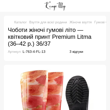
Каталог
Взуття для всієї родини
Жіноче взуття
Гумові чо
Чоботи жіночі гумові літо —
квітковий принт Premium Litma
(36–42 р.) 36/37
Артикул:
L-763-4-FL-13
3 відгуки