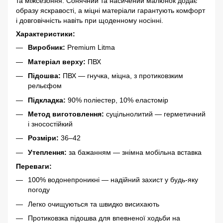
та міжсезоння. Сонячний та насичений малюнок додає
образу яскравості, а міцні матеріали гарантують комфорт
і довговічність навіть при щоденному носінні.
Характеристики:
Виробник:
Premium Litma
Матеріал верху:
ПВХ
Підошва:
ПВХ — гнучка, міцна, з протиковзким
рельєфом
Підкладка:
90% поліестер, 10% еластомір
Метод виготовлення:
суцільнолитий — герметичний
і зносостійкий
Розміри:
36–42
Утеплення:
за бажанням — знімна мобільна вставка
Переваги:
100% водонепроникні — надійний захист у будь-яку
погоду
Легко очищуються та швидко висихають
Протиковзка підошва для впевненої ходьби на