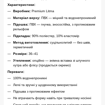
Характеристики:
Виробник:
Premium Litma
Матеріал верху:
ПВХ — міцний та водонепроникний
Підошва:
ПВХ — гнучка, зносостійка, з протиковзким
рельєфом
Підкладка:
90% поліестер, 10% еластомір
Метод виготовлення:
суцільнолитий — без швів,
герметичний
Розміри:
36–41
Утеплення:
опційно — знімна вставка зі штучного
хутра або флісу (продається окремо)
Переваги:
100% водонепроникні
Легкі та зручні у щоденному використанні
Підошва з протиковзким ефектом
Не втрачають форму навіть при тривалому носінні
Стильний дизайн, що поєднується з різним одягом