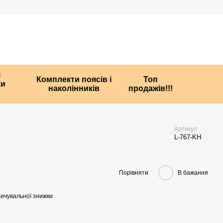
і
Комплекти поясів і
Топ
ки
наколінників
продажів!!!
Артикул
L-767-KH
Порівняти
В бажання
ичувальної знижки