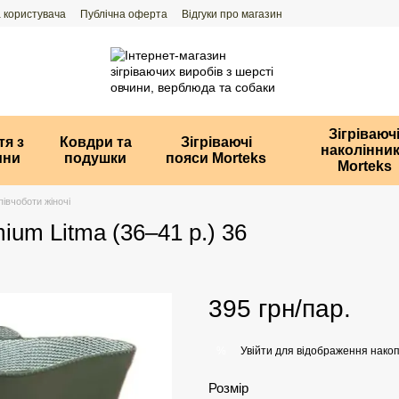
 користувача
Публічна оферта
Відгуки про магазин
Зігріваюч
тя з
Ковдри та
Зігріваючі
наколінни
ини
подушки
пояси Morteks
Morteks
півчоботи жіночі
mium Litma (36–41 р.) 36
395 грн/пар.
Увійти
для відображення накоп
%
Розмір