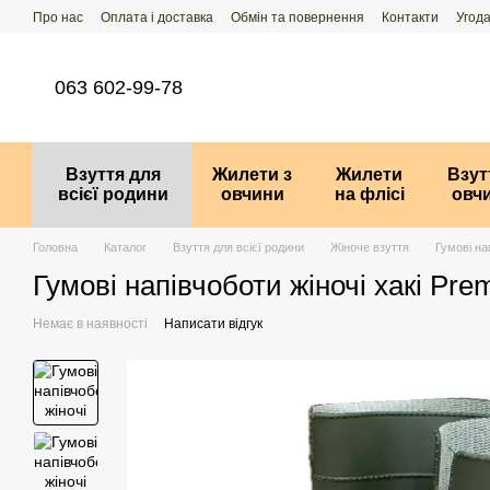
Перейти до основного контенту
Про нас
Оплата і доставка
Обмін та повернення
Контакти
Угода
063 602-99-78
Взуття для
Жилети з
Жилети
Взут
всієї родини
овчини
на флісі
овч
Головна
Каталог
Взуття для всієї родини
Жіноче взуття
Гумові на
Гумові напівчоботи жіночі хакі Pre
Немає в наявності
Написати відгук