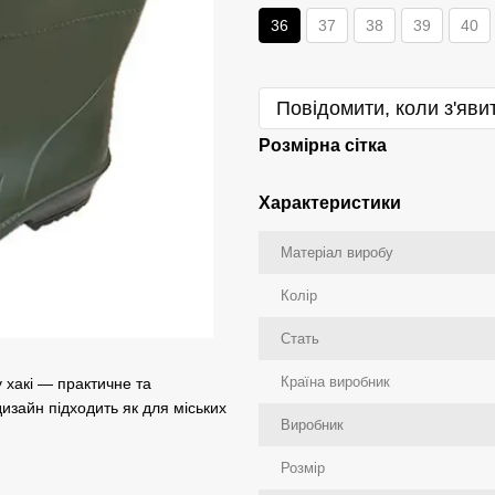
36
37
38
39
40
Повідомити, коли з'яви
Розмірна сітка
Характеристики
Матеріал виробу
Колір
Стать
Країна виробник
 хакі — практичне та
изайн підходить як для міських
Виробник
Розмір