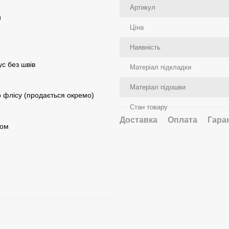
Артикул
й
Ціна
Наявність
с без швів
Матеріал підкладки
Матеріал підошви
о флісу (продається окремо)
Стан товару
Доставка
Оплата
Гара
гом