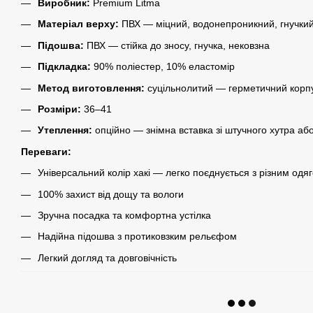
Виробник:
Premium Litma
Матеріал верху:
ПВХ — міцний, водонепроникний, гнучки
Підошва:
ПВХ — стійка до зносу, гнучка, нековзна
Підкладка:
90% поліестер, 10% еластомір
Метод виготовлення:
суцільнолитий — герметичний корпу
Розміри:
36–41
Утеплення:
опційно — знімна вставка зі штучного хутра аб
Переваги:
Універсальний колір хакі — легко поєднується з різним одя
100% захист від дощу та вологи
Зручна посадка та комфортна устілка
Надійна підошва з протиковзким рельєфом
Легкий догляд та довговічність