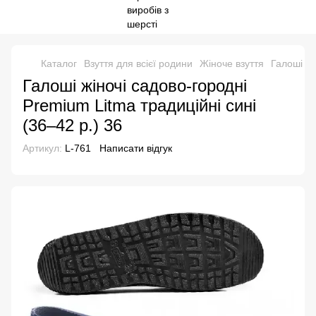
Каталог
Взуття для всієї родини
Жіноче взуття
Галоші жі
Галоші жіночі садово-городні
Premium Litma традиційні сині
(36–42 р.) 36
Артикул:
L-761
Написати відгук