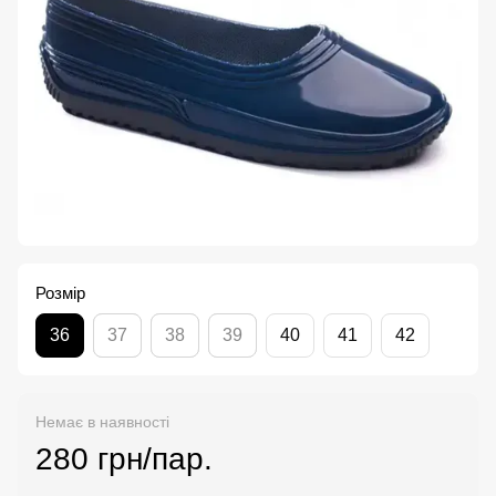
Розмір
36
37
38
39
40
41
42
Немає в наявності
280 грн/пар.