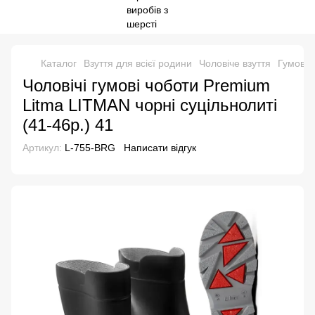
Каталог
Взуття для всієї родини
Чоловіче взуття
Гумові 
Чоловічі гумові чоботи Premium
Litma LITMAN чорні суцільнолиті
(41-46р.) 41
Артикул:
L-755-BRG
Написати відгук