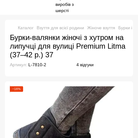
Каталог
Взуття для всієї родини
Жіноче взуття
Бурки і в
Бурки-валянки жіночі з хутром на
липучці для вулиці Premium Litma
(37–42 р.) 37
Артикул:
L-7810-2
4 відгуки
−16%