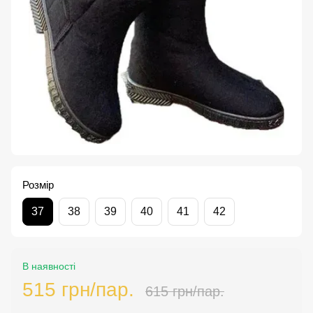
Розмір
37
38
39
40
41
42
В наявності
515 грн/пар.
615 грн/пар.