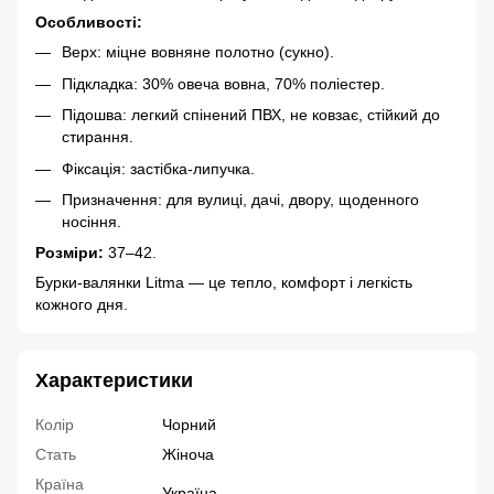
Особливості:
Верх: міцне вовняне полотно (сукно).
Підкладка: 30% овеча вовна, 70% поліестер.
Підошва: легкий спінений ПВХ, не ковзає, стійкий до
стирання.
Фіксація: застібка-липучка.
Призначення: для вулиці, дачі, двору, щоденного
носіння.
Розміри:
37–42.
Бурки-валянки Litma — це тепло, комфорт і легкість
кожного дня.
Характеристики
Колір
Чорний
Стать
Жіноча
Країна
Україна